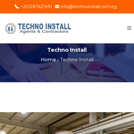
+201287421491
info@technoinstall.com.eg
Techno Install
Home
›
Techno Install