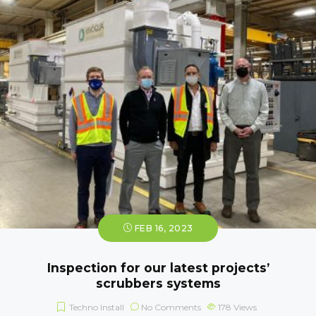
FEB 16, 2023
Inspection for our latest projects’
scrubbers systems
Techno Install
No Comments
178
Views