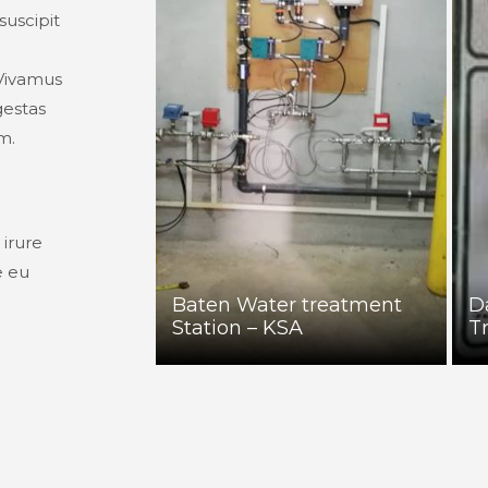
uscipit
 Vivamus
gestas
m.
 irure
e eu
Baten Water treatment
D
Station – KSA
T