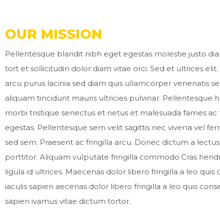
OUR MISSION
Pellentesque blandit nibh eget egestas molestie justo di
tort et sollicitudin dolor diam vitae orci. Sed et ultrices eli
arcu purus lacinia sed diam quis ullamcorper venenatis s
aliquam tincidunt mauris ultricies pulvinar. Pellentesque 
morbi tristique senectus et netus et malesuada fames ac 
egestas. Pellentesque sem velit sagittis nec viverra vel 
sed sem. Praesent ac fringilla arcu. Donec dictum a lectu
porttitor. Aliquam vulputate fringilla commodo Cras hendre
ligula id ultrices. Maecenas dolor libero fringilla a leo qui
iaculis sapien aecenas dolor libero fringilla a leo quis cons
sapien ivamus vitae dictum tortor.