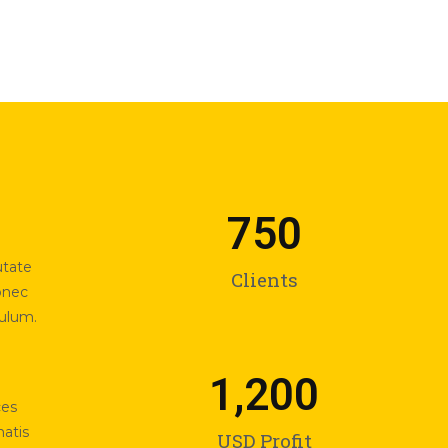
750
utate
Clients
Donec
bulum.
1,200
ces
natis
USD Profit