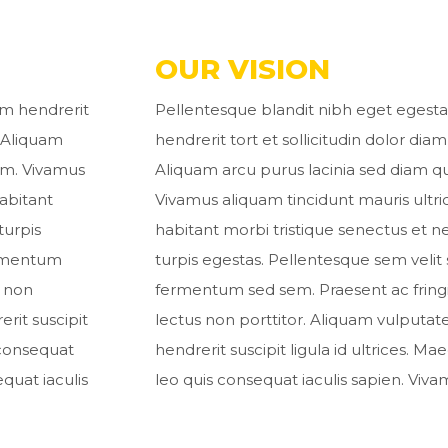
OUR VISION
am hendrerit
Pellentesque blandit nibh eget egesta
t. Aliquam
hendrerit tort et sollicitudin dolor diam v
em. Vivamus
Aliquam arcu purus lacinia sed diam q
habitant
Vivamus aliquam tincidunt mauris ultri
turpis
habitant morbi tristique senectus et 
fermentum
turpis egestas. Pellentesque sem velit s
s non
fermentum sed sem. Praesent ac fringi
rit suscipit
lectus non porttitor. Aliquam vulputat
s consequat
hendrerit suscipit ligula id ultrices. Mae
equat iaculis
leo quis consequat iaculis sapien. Viva