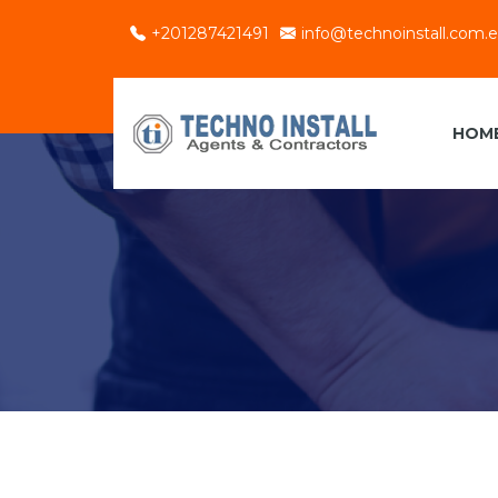
+201287421491
info@technoinstall.com.
HOM