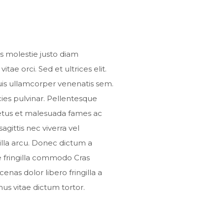
s molestie justo diam
itae orci. Sed et ultrices elit.
uis ullamcorper venenatis sem.
cies pulvinar. Pellentesque
netus et malesuada fames ac
agittis nec viverra vel
lla arcu. Donec dictum a
e fringilla commodo Cras
cenas dolor libero fringilla a
mus vitae dictum tortor.